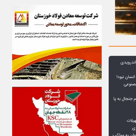
ندرویدی
انسان نبود!
مصنوعی
جنجال به پا
هیلات
زی
ان به مواکب