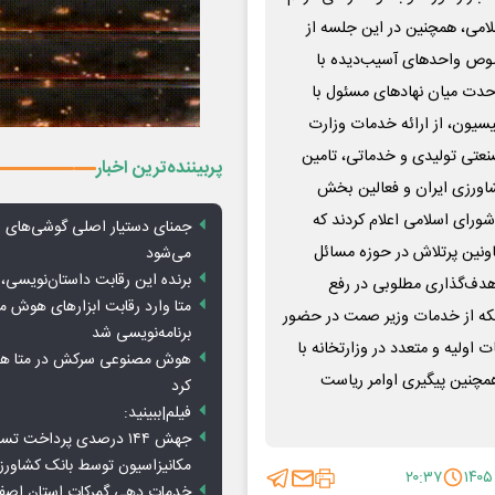
می، همچنین در این جلسه از
صوص واحدهای آسیب‌دیده با
حدت میان نهادهای مسئول با
ون، از ارائه خدمات وزارت
نعتی تولیدی و خدماتی، تامین
پربیننده‌ترین اخبار
کشاورزی ایران و فعالین بخش
ای اسلامی اعلام کردند که
جمنای دستیار اصلی گوشی‌های ا
نین پرتلاش در حوزه مسائل
می‌شود
برنده این رقابت داستان‌نویسی، 
 هدف‌گذاری مطلوبی در رفع
متا وارد رقابت ابزارهای هوش 
ینکه از خدمات وزیر صمت در حضور
برنامه‌نویسی شد
اولیه و متعدد در وزارتخانه با
هوش مصنوعی سرکش در متا هم 
همچنین پیگیری اوامر ریاست
کرد
فیلم|ببینید:
جهش ۱۴۴ درصدی پرداخت تس
مکانیزاسیون توسط بانک کشاور
۲۰:۳۷
خدمات دهی گمرکات استان اصفه