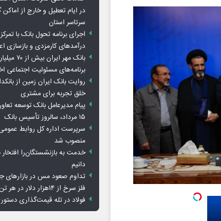
در ایام تعطیل و خارج از اماکن 
سرتاسر استان
اجرای برنامه تحول بانک با تمرکز ب
درآمدهای کارمزدی و بازسازی اع
بانک مهر ایران ب
برنامه‌های مسئولیت اجتماعی ا
روایت بانک ایران زمین از بانکدا
خلق تجربه برای مشتری
پیام مدیرعامل بانک توسعه تعاو
۱۵ مرداد، سالروز تأسیس بانک
سرپرست اداره کل روابط عمومی 
منصوب شد
خدمت به بازنشستگان‌را افتخار 
دانیم
تداوم صعود مس در بازارهای ج
فلز سرخ از ۱۴هزار دلار در هر تن عبور کرد
فولاد در تله قیمت‌گذاری دستور