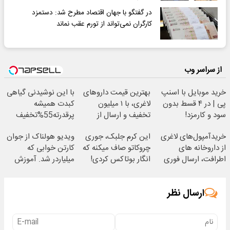
در گفتگو با جهان اقتصاد مطرح شد: دستمزد
کارگران نمی‌تواند از تورم عقب نماند
از سراسر وب
خرید موبایل با اسنپ
بهترین قیمت داروهای
با این نوشیدنی گیاهی
پی | در ۴ قسط بدون
لاغری، با ۱ میلیون
کبدت همیشه
سود و کارمزد!
تخفیف و ارسال از
پرقدرته55%تخفیف
داروخانه‌
خریدآمپول‌های لاغری
این کرم جلبک، جوری
ویدیو هولناک از جوان
از داروخانه های
چروکاتو صاف میکنه که
کارتن خوابی که
اطرافت، ارسال فوری
انگار بوتاکس کردی!
میلیاردر شد. آموزش
همراه با پک یخ!
(تخفیف ویژه)
رایگان
ارسال نظر