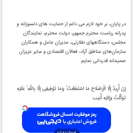
در پایان، بر خود لازم می دانم از حمایت های دلسوزانه و
پدرانه ریاست محترم جمهور، دولت محترم، نمایندگان
مجلس، دستگاههای نظارتی، مدیران عامل و همکاران
سازمان‌های مناطق آزاد، فعالان اقتصادی و سایر عزیزان
صمیمانه قدردانی نمایم.
إِنْ أُرِیدُ إِلَّا الْإِصْلَاحَ مَا اسْتَطَعْتُ ۚ وَمَا تَوْفِیقِی إِلَّا بِاللَّهِ ۚ عَلَیْهِ
تَوَکَّلْتُ وَإِلَیْهِ أُنِیب