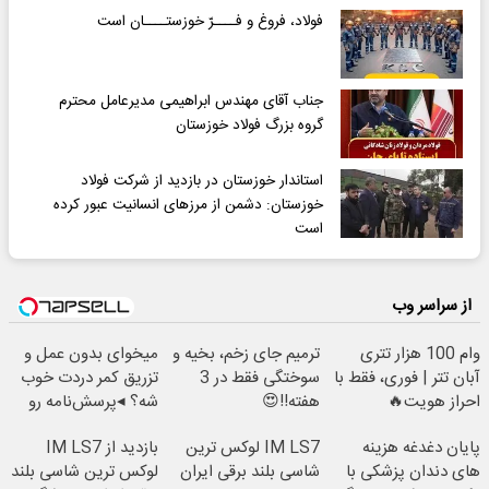
فولاد، فروغ و فــــرّ خوزستــــان است
جناب آقای مهندس ابراهیمی مدیرعامل محترم
گروه بزرگ فولاد خوزستان
استاندار خوزستان در بازدید از شرکت فولاد
خوزستان: دشمن از مرزهای انسانیت عبور کرده
است
از سراسر وب
وام 100 هزار تتری
ترمیم جای زخم، بخیه و
میخوای بدون عمل و
آبان تتر | فوری، فقط با
سوختگی فقط در 3
تزریق کمر دردت خوب
احراز هویت🔥
هفته!!😍
شه؟ ◂پرسش‌نامه رو
پرکن
پایان دغدغه هزینه
IM LS7 لوکس ترین
بازدید از IM LS7
های دندان پزشکی با
شاسی بلند برقی ایران
لوکس ترین شاسی بلند