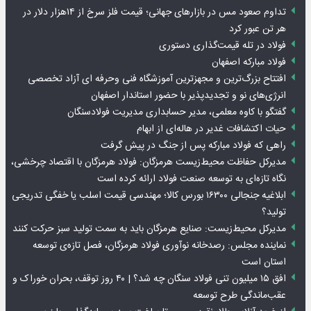
تداوم صعود مس در بازارهای جهانی؛ قیمت فلز سرخ از ۱۴هزار دلار در
هر تن عبور کرد
فولاد در تله قیمت‌گذاری دستوری
فولاد مبارکه اصفهان
افتتاح بزرگ‌ترین و مجهزترین آموزشگاه فنی وحرفه ای آزاد تخصصی
انرژی‌های نو و تجدیدپذیر با حضور استاندار اصفهان
گفتگو با کاوه معلمی، مدیر حسابداری مدیریت فولادسنگان
حیات اکتشافات غدیر در هاله‌ای از ابهام
راهی که فولاد مبارکه پس از جنگ در پیش گرفت
مدیرکل حفاظت محیط‌زیست هرمزگان: فولاد هرمزگان با اقتصاد چرخشی،
نگاه تازه‌ای به توسعه صنعت فولاد ارائه کرده است
ابلاغیه جنجالی ۱۶۳۰۰ بورس کالا؛ مهندسی قیمت اسلب یا خفگی تدریجی
تولید؟
مدیرکل محیط‌زیست: صنایع هرمزگان باید به سمت تولید سبز حرکت کنند
نماینده مجلس: رصدخانه نوآوری فولاد هرمزگان، فصل تازه‌ی توسعه
استان است
افق ۱۵ میلیون تنی فولاد سنگان چه شد؟ | ۴۰ روز توقف، بحران خوراک و
عقب‌ماندگی طرح توسعه