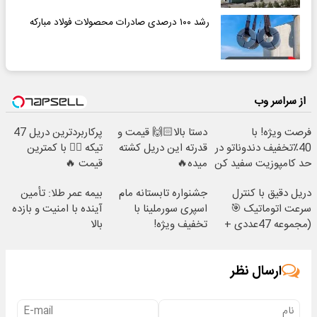
رشد ۱۰۰ درصدی صادرات محصولات فولاد مبارکه
از سراسر وب
فرصت ویژه! با
دستا بالا🙌🏻 قیمت و
پرکاربردترین دریل 47
40٪تخفیف دندوناتو در
قدرته این دریل کشته
تیکه 👈🏻 با کمترین
حد کامپوزیت سفید کن
میده🔥
قیمت 🔥
دریل دقیق با کنترل
جشنواره تابستانه مام
بیمه عمر طلا: تأمین
سرعت اتوماتیک 🎯
اسپری سورملینا با
آینده با امنیت و بازده
(مجموعه 47عددی +
تخفیف ویژه!
بالا
تخفیف ویژه)
ارسال نظر