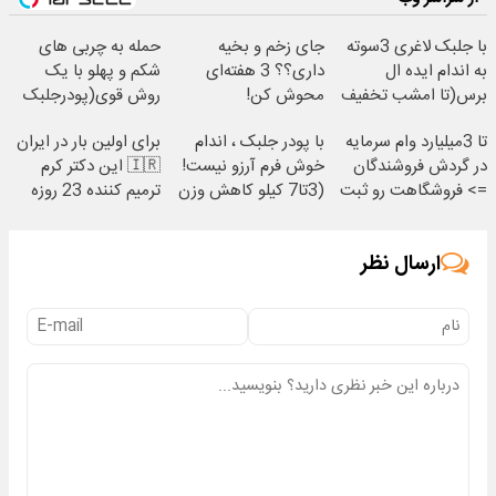
با جلبک لاغری 3سوته
جای زخم و بخیه
حمله به چربی های
به اندام ایده ال
داری؟؟ 3 هفته‌ای
شکم و پهلو با یک
برس(تا امشب تخفیف
محوش کن!
روش قوی(پودرجلبک
ویژه)
سبز45%تخفیف)
تا 3میلیارد وام سرمایه
با پودر جلبک ، اندام
برای اولین بار در ایران
در گردش فروشندگان
خوش فرم آرزو نیست!
🇮🇷 این دکتر کرم
=> فروشگاهت رو ثبت
(3تا7 کیلو کاهش وزن
ترمیم کننده 23 روزه
کن
در یک ماه)
ساخت!
ارسال نظر