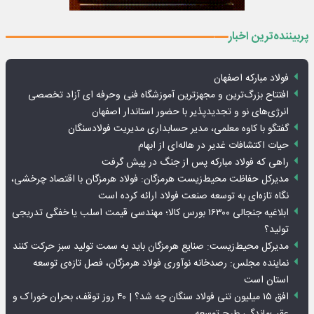
پربیننده‌ترین اخبار
فولاد مبارکه اصفهان
افتتاح بزرگ‌ترین و مجهزترین آموزشگاه فنی وحرفه ای آزاد تخصصی
انرژی‌های نو و تجدیدپذیر با حضور استاندار اصفهان
گفتگو با کاوه معلمی، مدیر حسابداری مدیریت فولادسنگان
حیات اکتشافات غدیر در هاله‌ای از ابهام
راهی که فولاد مبارکه پس از جنگ در پیش گرفت
مدیرکل حفاظت محیط‌زیست هرمزگان: فولاد هرمزگان با اقتصاد چرخشی،
نگاه تازه‌ای به توسعه صنعت فولاد ارائه کرده است
ابلاغیه جنجالی ۱۶۳۰۰ بورس کالا؛ مهندسی قیمت اسلب یا خفگی تدریجی
تولید؟
مدیرکل محیط‌زیست: صنایع هرمزگان باید به سمت تولید سبز حرکت کنند
نماینده مجلس: رصدخانه نوآوری فولاد هرمزگان، فصل تازه‌ی توسعه
استان است
افق ۱۵ میلیون تنی فولاد سنگان چه شد؟ | ۴۰ روز توقف، بحران خوراک و
عقب‌ماندگی طرح توسعه