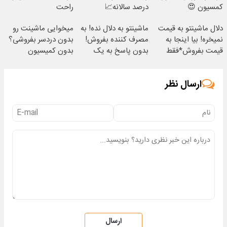
کمسیون 😍
درصد سالانه📈
راحت
دلال ماشینتو به قیمت
ماشینتو به دلال نده! به
میخوایی ماشینت رو
نمیخره! بیا اینجا به
مصرف کننده بفروش!
بدون دردسر بفروشی؟
قیمت بفروش*فقط
بدون پاسخ به یک
بدون کمیسیون
خریدار واقعی*
تماس
ارسال نظر
ارسال