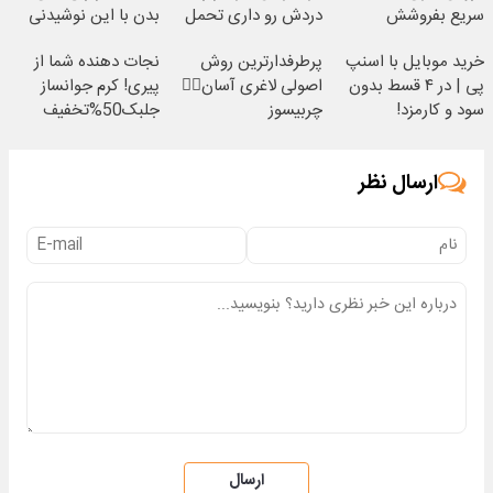
سریع بفروشش
دردش رو داری تحمل
بدن با این نوشیدنی
میکنی؟❗
گیاهی
خرید موبایل با اسنپ
پرطرفدارترین روش
نجات دهنده شما از
پی | در ۴ قسط بدون
اصولی لاغری آسان👈🏻
پیری! کرم جوانساز
سود و کارمزد!
چربیسوز
جلبک50%تخفیف
گیاهی(تخفیف فقط
امروز)
ارسال نظر
ارسال