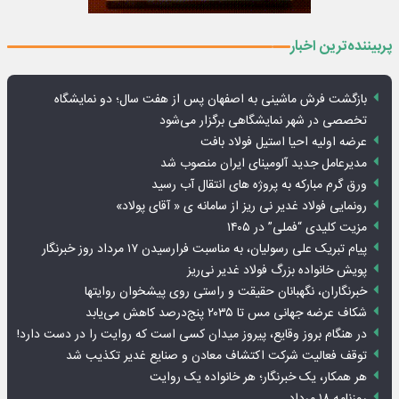
پربیننده‌ترین اخبار
بازگشت فرش ماشینی به اصفهان پس از هفت سال؛ دو نمایشگاه
تخصصی در شهر نمایشگاهی برگزار می‌شود
عرضه اولیه احیا استیل فولاد بافت
مدیرعامل جدید آلومینای ایران منصوب شد
ورق گرم مبارکه به پروژه های انتقال آب رسید
رونمایی فولاد غدیر نی ریز از سامانه ی « آقای پولاد»
مزیت کلیدی “فملی” در ۱۴۰۵
پیام تبریک علی رسولیان، به مناسبت فرارسیدن ۱۷ مرداد روز خبرنگار
پویش خانواده بزرگ فولاد غدیر نی‌ریز
خبرنگاران، نگهبانان حقیقت و راستی روی پیشخوان روایت­ها
شکاف عرضه جهانی مس تا ۲۰۳۵ پنج‌درصد کاهش می‌یابد
در هنگام بروز وقایع، پیروز میدان کسی است که روایت را در دست دارد!
توقف فعالیت شرکت اکتشاف معادن و صنایع غدیر تکذیب شد
هر همکار، یک خبرنگار؛ هر خانواده یک روایت
روزنامه ۱۸ مرداد