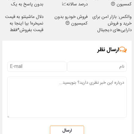
کمسیون 😍
درصد سالانه📈
بدون پاسخ به یک
تماس
والکس: بازار امن برای
فروش خودرو بدون
دلال ماشینتو به قیمت
خرید و فروش
کمیسیون 😍
نمیخره! بیا اینجا به
دارایی‌های دیجیتال
قیمت بفروش*فقط
خریدار واقعی*
ارسال نظر
ارسال