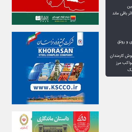
ین
ثر باقی ماند
ی و رونق
وش کارمندان
واکب مرز
یک