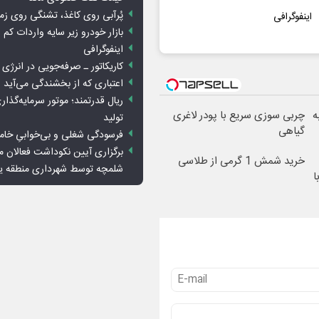
پُرآبی روی کاغذ، تشنگی روی زم
اینفوگرافی
بازار خودرو زیر سایه واردات کم ا
اینفوگرافی
کاریکاتور ـ صرفه‌جویی در انرژی
اعتباری که از بخشندگی می‌آید
ریال قدرتمند؛ موتور سرمایه‌گذار
 به
چربی سوزی سریع با پودر لاغری
تولید
گیاهی
فرسودگی شغلی و بی‌خوابیِ خام
برگزاری آیین نکوداشت فعالان م
خرید شمش 1 گرمی از طلاسی
شلمچه توسط شهرداری منطقه 
ا