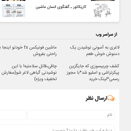
کاریکاتور ـ گفتگوی انسان ماشین
از سراسر وب
لاغری به آسونیِ نوشیدن یک
ماشین فونیکس fx خودتو اینجا
دمنوش خوش طعم
راحتی بفروش
کشف چربیسوزی که جایگزین
چاقی،قاتل سلامتیه! با این
پیکرتراشی و اسلیو شد*با مجوز
نوشیدنی گیاهی لاغر شو(سفارش ب
رسمی*لینک خرید
تخفیف ویژه)
ارسال نظر