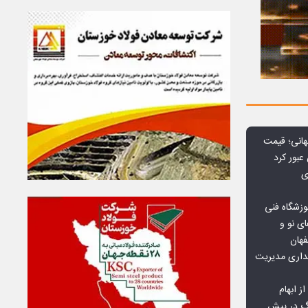
هانی؛ قیمت
ی
وزشگاه فنی
ی نو و
فهان
بداری مدیریت
ز ابهام
نگ در پیش