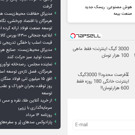
گرفت
هوش مصنوعی: ریسک جدید
مدیرکل حفاظت محیط‌زیست هرمز
صنعت بیمه
هرمزگان با اقتصاد چرخشی، نگاه ت
توسعه صنعت فولاد ارائه کرده 
ابلاغیه جنجالی ۱۶۳۰۰
قیمت اسلب یا خفگی تدریجی تو
3000 گیگ اینترنت؛ فقط ماهی
مدیرکل محیط‌زیست: صنایع هرمزگ
100 هزار تومان
سمت تولید سبز حرکت کنند
نماینده مجلس: رصدخانه نوآوری 
هرمزگان، فصل تازه‌ی توسعه اس
⏳فرصت محدود!! 3000گیگ
اینترنت خانگی 180 روزه فقط
روز توقف، بحران خوراک و عقب
600 هزارتومان!!
توسعه
از خرید آنلاین طلا، نقره و مس 
سرمایه‌گذاری با زرپی
روزنامه ۱۴ مرداد
پارادوکس سدهای پُر و سفره‌های