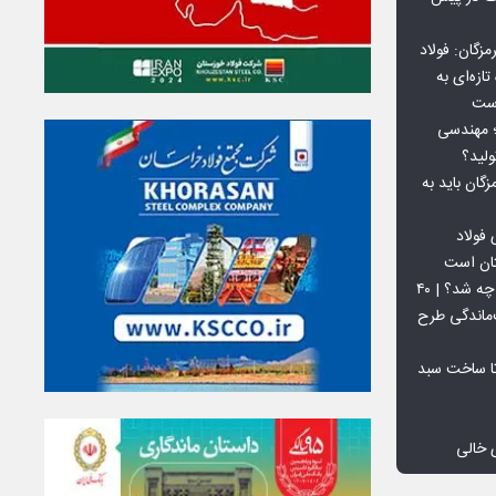
گان: فولاد
ازه‌ای به
است
 بورس کالا؛ مهندسی
لید؟
ان باید به
فولاد
تان است
افق ۱۵ میلیون تنی فولاد سنگان چه شد؟ | ۴۰
‌ماندگی طرح
تا ساخت سبد
 خالی