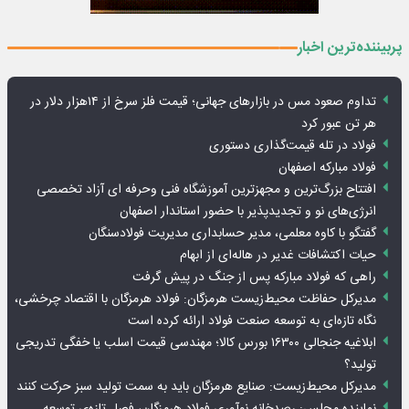
پربیننده‌ترین اخبار
تداوم صعود مس در بازارهای جهانی؛ قیمت فلز سرخ از ۱۴هزار دلار در
هر تن عبور کرد
فولاد در تله قیمت‌گذاری دستوری
فولاد مبارکه اصفهان
افتتاح بزرگ‌ترین و مجهزترین آموزشگاه فنی وحرفه ای آزاد تخصصی
انرژی‌های نو و تجدیدپذیر با حضور استاندار اصفهان
گفتگو با کاوه معلمی، مدیر حسابداری مدیریت فولادسنگان
حیات اکتشافات غدیر در هاله‌ای از ابهام
راهی که فولاد مبارکه پس از جنگ در پیش گرفت
مدیرکل حفاظت محیط‌زیست هرمزگان: فولاد هرمزگان با اقتصاد چرخشی،
نگاه تازه‌ای به توسعه صنعت فولاد ارائه کرده است
ابلاغیه جنجالی ۱۶۳۰۰ بورس کالا؛ مهندسی قیمت اسلب یا خفگی تدریجی
تولید؟
مدیرکل محیط‌زیست: صنایع هرمزگان باید به سمت تولید سبز حرکت کنند
نماینده مجلس: رصدخانه نوآوری فولاد هرمزگان، فصل تازه‌ی توسعه