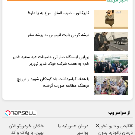
اخبار مرتبط
کاریکاتور ـ ضرب المثل: مرغ یه پا داره!
تیشه گرانی بلیت اتوبوس به ریشه سفر
برپایی ایستگاه صلواتی «ضیافت عید سعید غدیر
خم» به همت شرکت فولاد غدیر نی‌ریز
با هدف گرامیداشت یاد کودکان شهید و ترویج
فرهنگ مطالعه صورت گرفت؛
از سراسر وب
❌قرص‌ و دارو نخور❌
درمان همروئید یا
خلافی خودروتو الان
درمان زانودرد بدون
بواسیر
ببین، با پلاک و کد