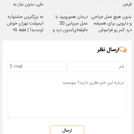
قرص
ملی، بدون نیاز به
مراجعه حضوری
بدون هیچ عمل جراحی
درمان همورویید با
به بزرگترین جشنواره
و دارویی برای همیشه
عمل سرپایی 30
ایمپلنت تهران خوش
درد کمر رو فراموش
دقیقه‌ای!بدون درد و
اومدید! | فقط ۲۵
کن!
خونریزی، بدون نیاز
میلیون !
ارسال نظر
ارسال