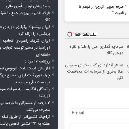
و مدل‌های نوین تأمین مالی
" صرفه جویی انرژی: از توهم تا
فولاد غدیر 
واقعیت "
کالا
ایران پیشنهاد برگزاری دوره‌ای «
بریکس» را ارائه کرد
ایران، شریک راهبردی اتحادیه ا
ا
سرمایه گذاری امن با طلا و نقره
اوراسیا در مسیر توسعه تجارت و
دیجی کالا
منطقه‌ای
روزنامه ۱۷ مرداد
ی
به هر اندازه ای که میخوای میتونی
افزایش قیمت بلیت اتوبوس فص
طلا بخری از سرمایه ات محافظت
چرا بدون ثبات ارزی، صنایع بزرگ
کنی
بن‌بست باقی می‌مانند
رانندگان انگلیسی به سرقت سو
آوردند!
۲ درصد از مشترکان 
مصرف می‌کنند!
ترافیک کشتیرانی از طریق تنگه 
هفته به ۳۳ کشتی کاهش یافت