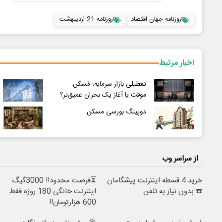
روزنامه جهان اقتصاد
روزنامه 21 اردیبهشت
اخبار مرتبط
تعطیلی بازار سرمایه؛ مُسکن
موقت یا آغاز یک بحران عمیق‌تر؟
دوپینگ بورسی مسکن
از سراسر وب
خرید 4 قسطه اینترنت پیشگامان
⏳فرصت محدود!! 3000گیگ
☎️ بدون نیاز به تلفن
اینترنت خانگی 180 روزه فقط
600 هزارتومان!!