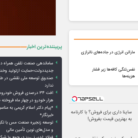
پربیننده‌ترین اخبار
ماراتن انرژی در جاده‌های ناترازی
ساماندهی صنعت تلفن همراه در
نفس‌تنگی کافه‌ها زیر فشار
جدیددولت؛حمایت ازتولید وخد
هزینه‌ها
صندوق توسعه ملی نقشی در طرح
ندارد
هزار خودرو در چهار ماه فروخته 
*پیام دکتر اسلام کریمی به مناس
ساینا داری برای فروش؟ با کارنامه
خبرنگار*
به بهترین قیمت بفروش!
توسعه زنجیره صنعت مس با تکی
و مدل‌های نوین تأمین مالی
فولاد غدیر 