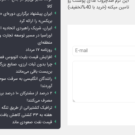
این کرم ضدچروک غذای پوستت رو
کالا
تامین میکنه (خرید با 40%تخفیف)
ایران پیشنهاد برگزاری دوره‌ای «
بریکس» را ارائه کرد
ایران، شریک راهبردی اتحادیه ا
اوراسیا در مسیر توسعه تجارت و
منطقه‌ای
روزنامه ۱۷ مرداد
افزایش قیمت بلیت اتوبوس فص
چرا بدون ثبات ارزی، صنایع بزرگ
بن‌بست باقی می‌مانند
رانندگان انگلیسی به سرقت سو
آوردند!
۲ درصد از مشترکان 
مصرف می‌کنند!
ترافیک کشتیرانی از طریق تنگه 
هفته به ۳۳ کشتی کاهش یافت
قیمت نفت صعودی ماند