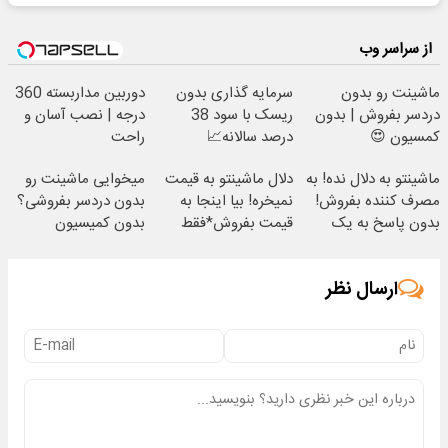
از سراسر وب
ماشینت رو بدون
سرمایه گذاری بدون
دوربین مداربسته 360
دردسر بفروش | بدون
ریسک با سود 38
درجه | نصب آسان و
کمسیون 😍
درصد سالانه📈
راحت
ماشینتو به دلال نده! به
دلال ماشینتو به قیمت
میخوایی ماشینت رو
مصرف کننده بفروش!
نمیخره! بیا اینجا به
بدون دردسر بفروشی؟
بدون پاسخ به یک
قیمت بفروش*فقط
بدون کمیسیون
تماس
خریدار واقعی*
ارسال نظر