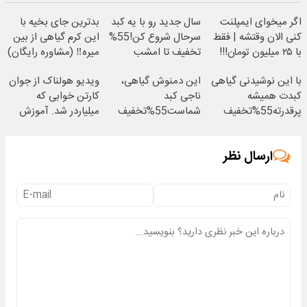
اگر میخوای ایمپلنت
سال جدید رو با یه کبد
بدترین جای بخیه با
کنی الان وقتشه | فقط
سرحال شروع کن!55%
این کرم گیاهی از بین
با ۲۵ میلیون تومان!!!
تخفیف تا امشب
میره‼️ (مشاوره رایگان)
با این نوشیدنی گیاهی
این دمنوش گیاهی،
ویدیو هولناک از جوان
کبدت همیشه
ناجی کبد
کارتن خوابی که
پرقدرته55%تخفیف
شماست55%تخفیف
میلیاردر شد. آموزش
رایگان
ارسال نظر